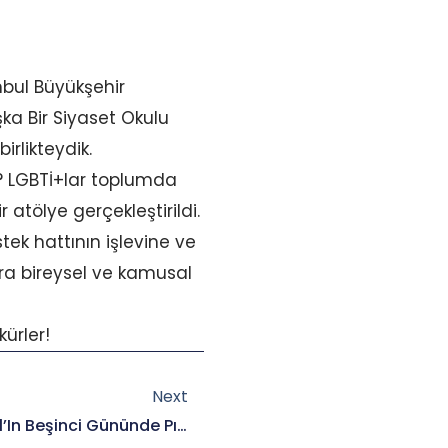
nbul Büyükşehir
şka Bir Siyaset Okulu
irlikteydik.
r? LGBTİ+lar toplumda
r atölye gerçekleştirildi.
ek hattının işlevine ve
ara bireysel ve kamusal
kürler!
Next
Next
Başka Bir Siyaset Okulu 2021’in Beşinci Gününde Pınar Uyan Semerci Ile Birlikteydik.