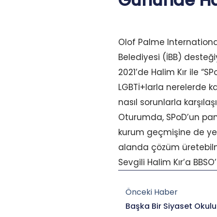
Gününde Hali
Olof Palme Internationa
Belediyesi (İBB) desteği
2021’de Halim Kır ile “SP
LGBTİ+larla nerelerde k
nasıl sorunlarla karşılaş
Oturumda, SPoD’un pande
kurum geçmişine de yer 
alanda çözüm üretebilmen
Sevgili Halim Kır’a BBSO’
Prev
Önceki Haber