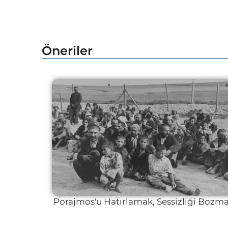
Öneriler
Porajmos'u Hatırlamak, Sessizliği Bozm