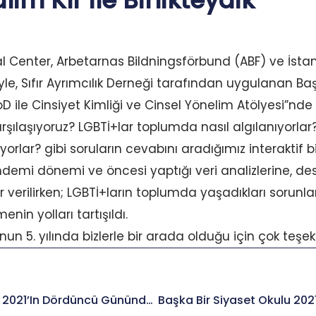
m Kır ile Birlikteydik
l Center, Arbetarnas Bildningsförbund (ABF) ve İsta
yle, Sıfır Ayrımcılık Derneği tarafından uygulanan Ba
oD ile Cinsiyet Kimliği ve Cinsel Yönelim Atölyesi”nde b
arşılaşıyoruz? LGBTİ+lar toplumda nasıl algılanıyorla
ıyorlar? gibi soruların cevabını aradığımız interaktif bi
mi dönemi ve öncesi yaptığı veri analizlerine, dest
verilirken; LGBTİ+ların toplumda yaşadıkları sorunl
in yolları tartışıldı.
nun 5. yılında bizlerle bir arada olduğu için çok teşek
Başka Bir Siyaset Okulu 2021’in Dördüncü Gününde Umut Güner Ve Yıldız Tar Ile Birlikteydik.