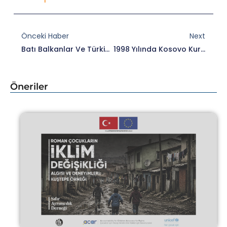
Prev
Nex
Önceki Haber
Next
Batı Balkanlar Ve Türkiye’deki Roman Entegrasyonu Için AB Ödülü 2019
1998 Yılında Kosovo Kurtuluş Ordusu Gerillaları Tarafından Öldürülen 36 Sırp Ve 3 Roman, Toplu Bir Etkinlikte Anıldı.
Öneriler