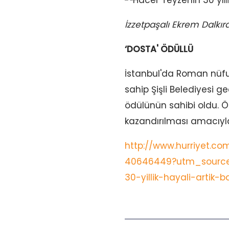
İzzetpaşalı Ekrem Dalkıra
‘DOSTA' ÖDÜLLÜ
İstanbul'da Roman nüfus
sahip Şişli Belediyesi g
ödülünün sahibi oldu. 
kazandırılması amacıyla
http://www.hurriyet.com
40646449?utm_sourc
30-yillik-hayali-arti
Prev