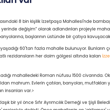
ları var
rkasındaki 8 bin kişilik İzzetpaşa Mahallesi'nde bamb
erinde değişim” olarak adlandırılan projeyle mahallel
anyolarına, başlarının üstünde bir çatıya kavuşacak
yaşadığı 60'tan fazla mahalle bulunuyor. Bunların ç
katlı rezidansların her daim gölgesi altında kalan
İzz
 yaşadığı mahalledeki Roman nüfusu 1500 civarında.
dan mahrum. Evlerin çatıları, banyoları, mutfaklar
 insanları var.>
aşık bir yıl önce Sıfır Ayrımcılık Derneği ve Şişli Beledi
' projesiyle değişti. Önce mahallenin en ‘girilemez' ye