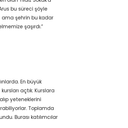
Arus bu süreci şöyle
m ama şehrin bu kadar
lmemize şaşırdı.”
ınlarda. En büyük
sları açtık. Kurslara
alıp yeteneklerini
urabiliyorlar. Toplamda
ndu. Burası katılımcılar