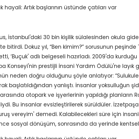
, İstanbul'daki 30 bin kişilik sülalesinden okula gide
site bitirdi. Dokuz yıl, “Ben kimim?” sorusunun peşinde 
ti, ‘Buçuk' adlı belgeseli hazırladı. 2009'da kurduğu S
pa Konseyi'nin prestijli İnsani Yardım Ödülü'ne layık g
ün neden doğru olduğunu şöyle anlatıyor: “Sulukul
ak başlatıldığından yanlıştı. İnsanlar yoksulluğun ş
r arasında otopark ve işyerlerinin yapıldığı planların 
ydi. Bu insanlar evsizleştirilerek sürüldüler. İzzetpa
kuruş vereyim' demedi. Kalabilecekleri süre için insan
ce sosyal dönüşüm, sonrasında da yerinde kentsel 