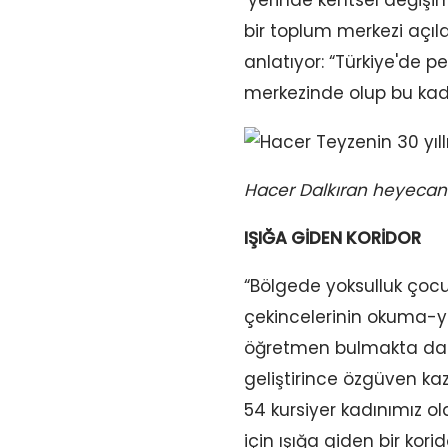
bir toplum merkezi açıl
anlatıyor: “Türkiye'de
merkezinde olup bu kad
Hacer Dalkıran heyecanlı
IŞIĞA GİDEN KORİDOR
“Bölgede yoksulluk çocu
çekincelerinin okuma-y
öğretmen bulmakta da zor
geliştirince özgüven ka
54 kursiyer kadınımız o
için ışığa giden bir korid