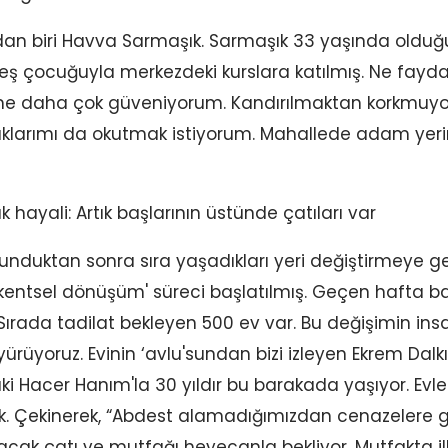
an biri Havva Sarmaşık. Sarmaşık 33 yaşında olduğu
 Beş çocuğuyla merkezdeki kurslara katılmış. Ne fayd
dime daha çok güveniyorum. Kandırılmaktan korkmuy
klarımı da okutmak istiyorum. Mahallede adam ye
okunduktan sonra sıra yaşadıkları yeri değiştirmeye
kentsel dönüşüm' süreci başlatılmış. Geçen hafta b
 Sırada tadilat bekleyen 500 ev var. Bu değişimin insan
rüyoruz. Evinin ‘avlu'sundan bizi izleyen Ekrem Dalk
ki Hacer Hanım'la 30 yıldır bu barakada yaşıyor. Evleri
. Çekinerek, “Abdest alamadığımızdan cenazelere gi
pılacak çatı ve mutfağı heyecanla bekliyor. Mutfakta 