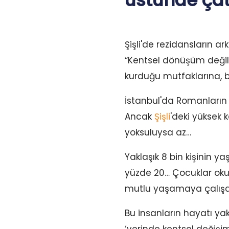
üstünde çatı
Şişli'de rezidansların a
“Kentsel dönüşüm değil y
kurduğu mutfaklarına, b
İstanbul'da Romanların 
Ancak
Şişli
'deki yüksek 
yoksuluysa az…
Yaklaşık 8 bin kişinin
yüzde 20… Çocuklar okul
mutlu yaşamaya çalışan
Bu insanların hayatı yakl
‘yerinde kentsel değişim