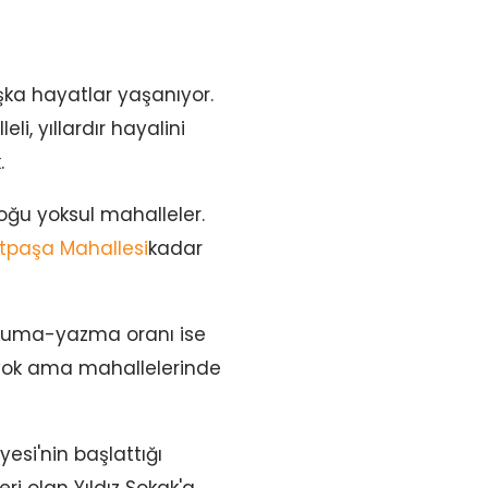
aşka hayatlar yaşanıyor.
i, yıllardır hayalini
.
oğu yoksul mahalleler.
etpaşa Mahallesi
kadar
 Okuma-yazma oranı ise
ı yok ama mahallelerinde
yesi'nin başlattığı
ri olan Yıldız Sokak'a