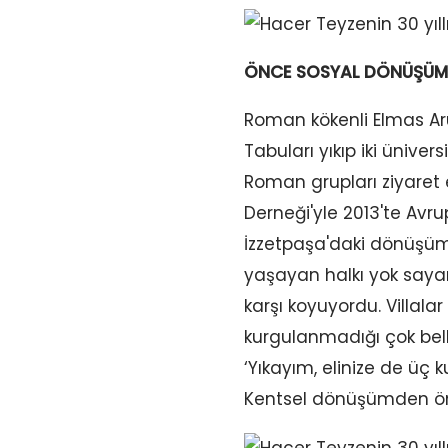
ÖNCE SOSYAL DÖNÜŞÜM
Roman kökenli Elmas Arus
Tabuları yıkıp iki üniver
Roman grupları ziyaret et
Derneği'yle 2013'te Avru
İzzetpaşa'daki dönüşüm
yaşayan halkı yok sayar
karşı koyuyordu. Villala
kurgulanmadığı çok belli
‘Yıkayım, elinize de üç 
Kentsel dönüşümden ön