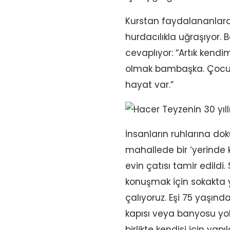
Kurstan faydalananlard
hurdacılıkla uğraşıyor.
cevaplıyor: “Artık ken
olmak bambaşka. Çocu
hayat var.”
İnsanların ruhlarına d
mahallede bir ‘yerinde 
evin çatısı tamir edildi.
konuşmak için sokakta yü
çalıyoruz. Eşi 75 yaşında
kapısı veya banyosu yok
birlikte kendisi için ya