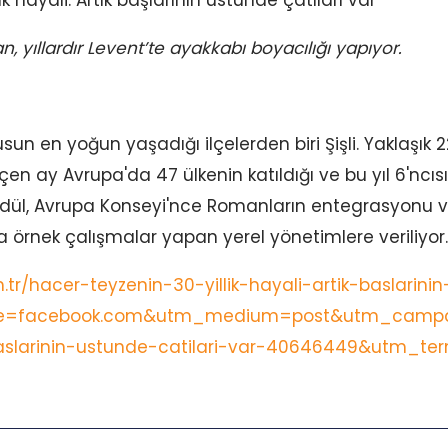
n, yıllardır Levent’te ayakkabı boyacılığı yapıyor.
un en yoğun yaşadığı ilçelerden biri Şişli. Yaklaşık
eçen ay Avrupa'da 47 ülkenin katıldığı ve bu yıl 6'ncı
Ödül, Avrupa Konseyi'nce Romanların entegrasyonu 
 örnek çalışmalar yapan yerel yönetimlere veriliyor.
.tr/hacer-teyzenin-30-yillik-hayali-artik-baslarini
e=facebook.com&utm_medium=post&utm_campai
k-baslarinin-ustunde-catilari-var-40646449&utm_te