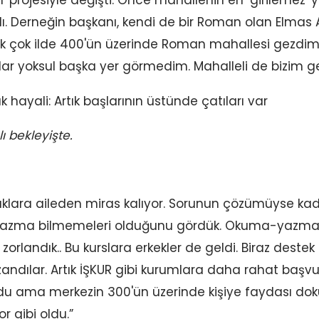
dı. Derneğin başkanı, kendi de bir Roman olan Elmas 
 pek çok ilde 400'ün üzerinde Roman mahallesi gezdi
ar yoksul başka yer görmedim. Mahalleli de bizim ge
 bekleyişte.
klara aileden miras kalıyor. Sorunun çözümüyse kad
azma bilmemeleri olduğunu gördük. Okuma-yazma kur
landık.. Bu kurslara erkekler de geldi. Biraz destek 
zandılar. Artık İŞKUR gibi kurumlara daha rahat başv
ldu ama merkezin 300'ün üzerinde kişiye faydası doku
or gibi oldu.”