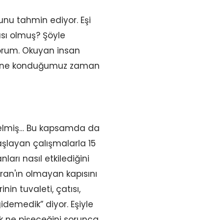
nu tahmin ediyor. Eşi
ası olmuş? Şöyle
orum. Okuyan insan
rine konduğumuz zaman
 gelmiş… Bu kapsamda da
aşlayan çalışmalarla 15
ları nasıl etkilediğini
ıran'ın olmayan kapısını
nin tuvaleti, çatısı,
demedik” diyor. Eşiyle
ilk ne pişeceğini sorunca