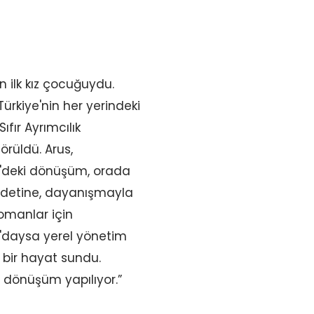
n ilk kız çocuğuydu.
Türkiye'nin her yerindeki
ıfır Ayrımcılık
örüldü. Arus,
e'deki dönüşüm, orada
iddetine, dayanışmayla
Romanlar için
şa'daysa yerel yönetim
i bir hayat sundu.
dönüşüm yapılıyor.”