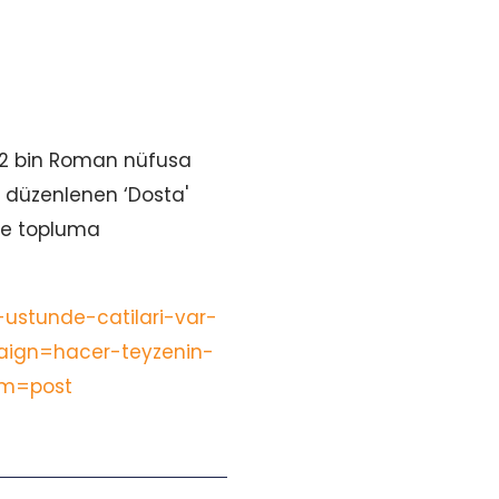
 22 bin Roman nüfusa
sı düzenlenen ‘Dosta'
ve topluma
n-ustunde-catilari-var-
gn=hacer-teyzenin-
rm=post
Next