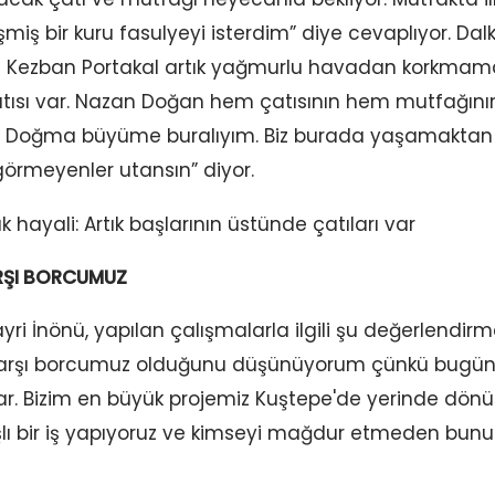
şmiş bir kuru fasulyeyi isterdim” diye cevaplıyor. Dalk
ı Kezban Portakal artık yağmurlu havadan korkmaman
çatısı var. Nazan Doğan hem çatısının hem mutfağının 
a. Doğma büyüme buralıyım. Biz burada yaşamaktan 
rmeyenler utansın” diyor.
RŞI BORCUMUZ
ayri İnönü, yapılan çalışmalarla ilgili şu değerlendirm
rşı borcumuz olduğunu düşünüyorum çünkü bugün y
. Bizim en büyük projemiz Kuştepe'de yerinde dönüş
lı bir iş yapıyoruz ve kimseyi mağdur etmeden bunu