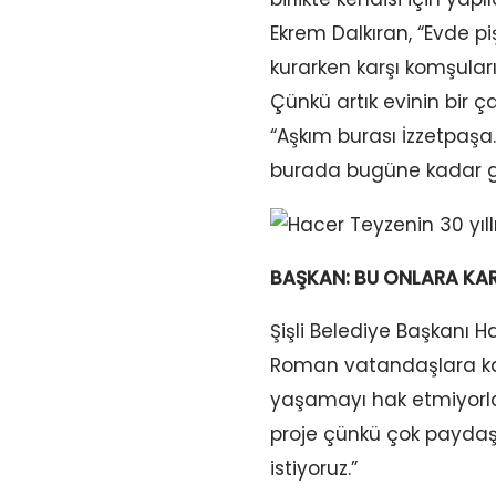
Ekrem Dalkıran, “Evde pi
kurarken karşı komşular
Çünkü artık evinin bir 
“Aşkım burası İzzetpaş
burada bugüne kadar gö
BAŞKAN: BU ONLARA KA
Şişli Belediye Başkanı H
Roman vatandaşlara ka
yaşamayı hak etmiyorlar
proje çünkü çok paydaş
istiyoruz.”