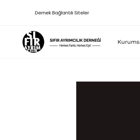
İçeriğe
Dernek Bağlantılı Siteler
atla
Kurums