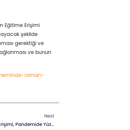
 Eğitime Erişimi
sayacak şekilde
nması gerektiği ve
n sağlanması ve bunun
-doneminde-roman-
Next
Next
Roman Çocukların Eğitime Erişimi, Pandemide Yüzde 2’lere Kadar Düştü: “Çocuklar Hayal Kurmayı Bırakmışlar”