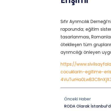
Erişimi
Sıfır Ayrımcılık Derneğ
raporunda; eğitim sist
tasarlanması, Romanları
ötekileşen tüm grupları
ayrımcılığı önleyen uygu
https://www.sivilsayfa
cocuklarin-egitime-eri
4VuTurHa0LwB3C6nXjX3
Prev
Önceki Haber