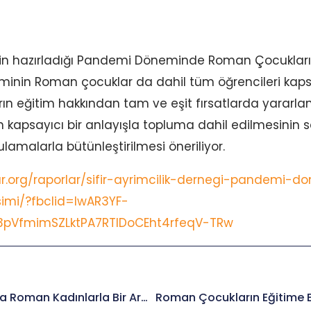
i’nin hazırladığı Pandemi Döneminde Roman Çocukların
eminin Roman çocuklar da dahil tüm öğrencileri kap
n eğitim hakkından tam ve eşit fırsatlarda yararla
n kapsayıcı bir anlayışla topluma dahil edilmesini
lamalarla bütünleştirilmesi öneriliyor.
lar.org/raporlar/sifir-ayrimcilik-dernegi-pandemi
simi/?fbclid=IwAR3YF-
pVfmimSZLktPA7RTlDoCEht4rfeqV-TRw
RODA Olarak İstanbul’da Roman Kadınlarla Bir Aradayız.