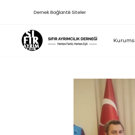
İçeriğe
Dernek Bağlantılı Siteler
atla
Kurums