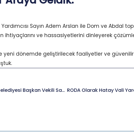
ir Araya Geldik.
Yardımcısı Sayın Adem Arslan ile Dom ve Abdal toplu
n ihtiyaçlarını ve hassasiyetlerini dinleyerek çözüml
 yeni dönemde geliştirilecek faaliyetler ve güvenil
ştuk.
Gaziantep Büyükşehir Belediyesi Başkan Vekili Sayın Mustafa Tuna’yı Ziyaret Ettik.