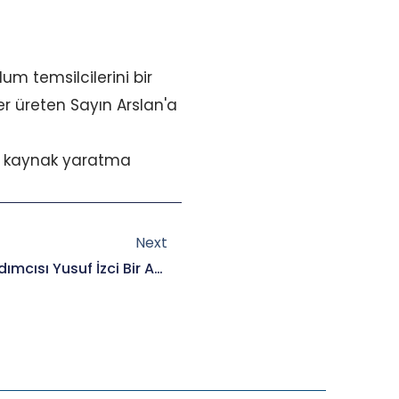
m temsilcilerini bir
er üreten Sayın Arslan'a
ir kaynak yaratma
Next
Next
RODA Olarak Hatay Vali Yardımcısı Yusuf İzci Bir Araya Geldik.