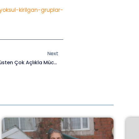
oksul-kirilgan-gruplar-
Next
Next
ORTAK ÇAĞRI: Romanlar Virüsten Çok Açlıkla Mücadele Ediyor!