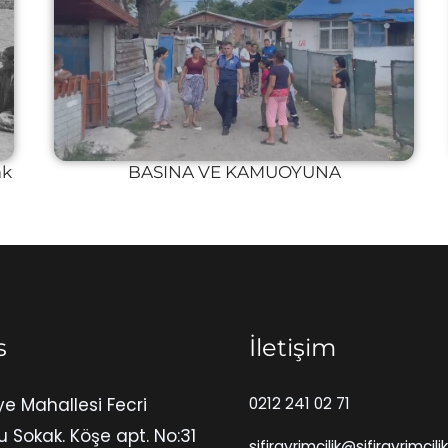
ak
BASINA VE KAMUOYUNA
s
İletişim
ye Mahallesi Fecri
0212 241 02 71
u Sokak. Köşe apt. No:31
sifirayrimcilik@sifirayrimcili