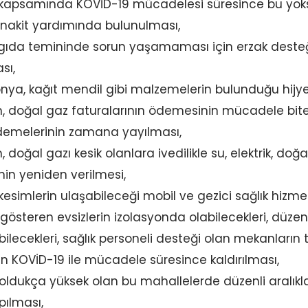
 kapsamında KOVİD-19 mücadelesi süresince bu yoksu
 nakit yardımında bulunulması,
n gıda temininde sorun yaşamaması için erzak deste
sı,
nya, kağıt mendil gibi malzemelerin bulunduğu hijyen 
tişim, doğal gaz faturalarının ödemesinin mücadele bi
demelerinin zamana yayılması,
şim, doğal gazı kesik olanlara ivedilikle su, elektrik, doğ
inin yeniden verilmesi,
 kesimlerin ulaşabileceği mobil ve gezici sağlık hizmet
österen evsizlerin izolasyonda olabilecekleri, düzenl
ilecekleri, sağlık personeli desteği olan mekanların 
nın KOVİD-19 ile mücadele süresince kaldırılması,
ldukça yüksek olan bu mahallelerde düzenli aralıkl
ılması,