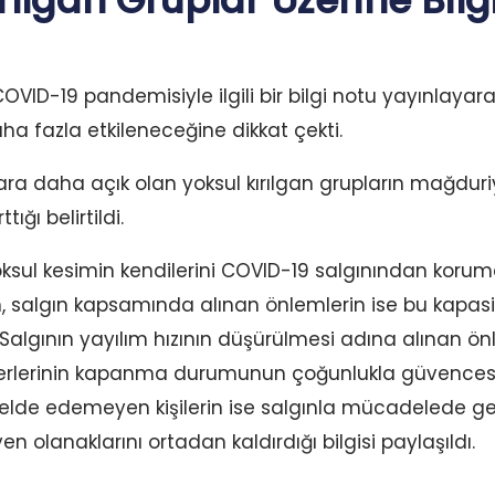
rılgan Gruplar Üzerine Bilg
 COVID-19 pandemisiyle ilgili bir bilgi notu yayınlayara
ha fazla etkileneceğine dikkat çekti.
ara daha açık olan yoksul kırılgan grupların mağduriye
ğı belirtildi.
yoksul kesimin kendilerini COVID-19 salgınından koru
ken, salgın kapsamında alınan önlemlerin ise bu kapas
. Salgının yayılım hızının düşürülmesi adına alınan ö
yerlerinin kapanma durumunun çoğunlukla güvencesiz 
lir elde edemeyen kişilerin ise salgınla mücadelede g
en olanaklarını ortadan kaldırdığı bilgisi paylaşıldı.