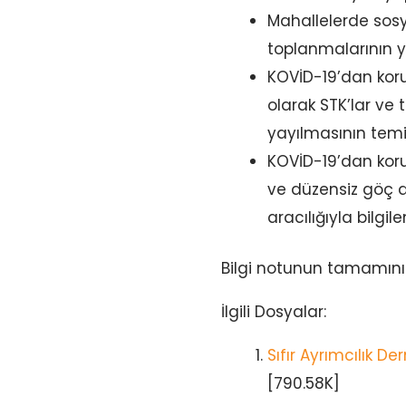
Mahallelerde sos
toplanmalarının 
KOVİD-19’dan kor
olarak STK’lar ve 
yayılmasının temi
KOVİD-19’dan koru
ve düzensiz göç a
aracılığıyla bilgi
Bilgi notunun tamamın
İlgili Dosyalar:
Sıfır Ayrımcılık D
[790.58K]