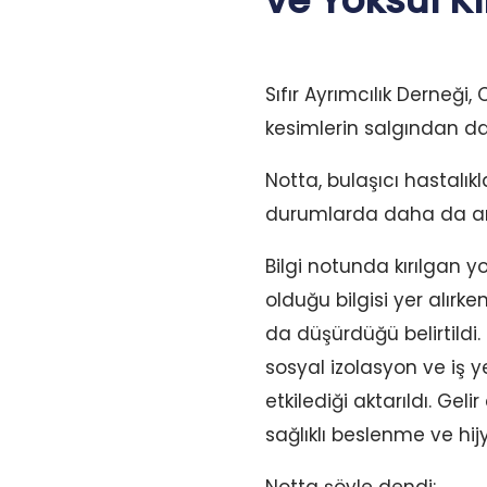
ve Yoksul Kı
Sıfır Ayrımcılık Derneği,
kesimlerin salgından da
Notta, bulaşıcı hastalıkl
durumlarda daha da arttı
Bilgi notunda kırılgan 
olduğu bilgisi yer alır
da düşürdüğü belirtildi
sosyal izolasyon ve iş 
etkilediği aktarıldı. Ge
sağlıklı beslenme ve hijy
Notta şöyle dendi;