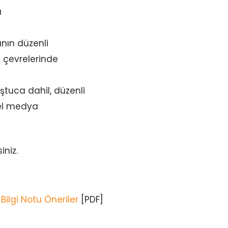
ü
nın düzenli
n çevrelerinde
ştuca dahil, düzenli
sel medya
iniz.
Bilgi Notu Öneriler
[PDF]