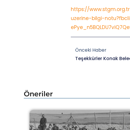
https://www.stgm.org.t
uzerine-bilgi-notu?f
ePye_n5BQLDU7viQ7Q
Prev
Önceki Haber
Teşekkürler Konak Bele
Öneriler