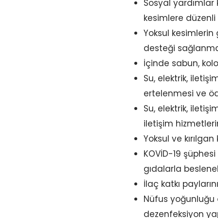
Sosyal yardımlar
kesimlere düzenli
Yoksul kesimleri
desteği sağlanma
İçinde sabun, kolo
Su, elektrik, ile
ertelenmesi ve ö
Su, elektrik, ileti
iletişim hizmetler
Yoksul ve kırılgan
KOVİD-19 şüphesi g
gıdalarla besleneb
İlaç katkı payları
Nüfus yoğunluğu o
dezenfeksiyon yap