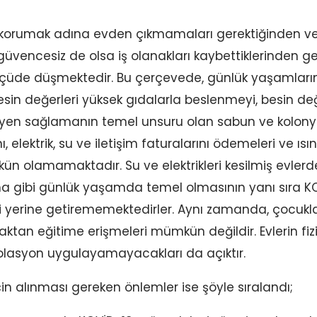
nı korumak adına evden çıkmamaları gerektiğinden ve 
vencesiz de olsa iş olanakları kaybettiklerinden g
ölçüde düşmektedir. Bu çerçevede, günlük yaşamlarını
sin değerleri yüksek gıdalarla beslenmeyi, besin değ
hijyen sağlamanın temel unsuru olan sabun ve kolon
ı, elektrik, su ve iletişim faturalarını ödemeleri ve ı
ün olamamaktadır. Su ve elektrikleri kesilmiş evlerd
 gibi günlük yaşamda temel olmasının yanı sıra 
i yerine getirememektedirler. Aynı zamanda, çocukları
aktan eğitime erişmeleri mümkün değildir. Evlerin fiz
izolasyon uygulayamayacakları da açıktır.
için alınması gereken önlemler ise şöyle sıralandı;