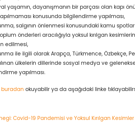
yal yaşamın, dayanışmanın bir parçası olan kapı ön
yapılmaması konusunda bilgilendirme yapılması,
unma, salgının önlenmesi konusundaki kamu spotları
toplum önderleri aracılığıyla yoksul kırılgan kesimleri
n edilmesi,
nma ile ilgili olarak Arapça, Türkmence, Özbekçe, Pe
lınan ülkelerin dillerinde sosyal medya ve gelenek
lendirme yapılması.
ı
buradan
okuyabilir ya da aşağıdaki linke tıklayabilirs
ernegi: Covid-19 Pandemisi ve Yoksul Kırılgan Kesimler 