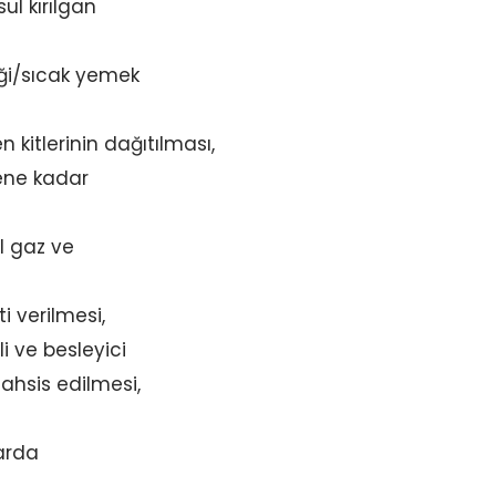
l kırılgan
ği/sıcak yemek
kitlerinin dağıtılması,
tene kadar
al gaz ve
i verilmesi,
i ve besleyici
tahsis edilmesi,
arda