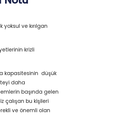
i Notu
k yoksul ve kırılgan
tlerinin krizli
ma kapasitesinin düşük
iteyi daha
nlemlerin başında gelen
çalışan bu kişileri
erekli ve önemli olan