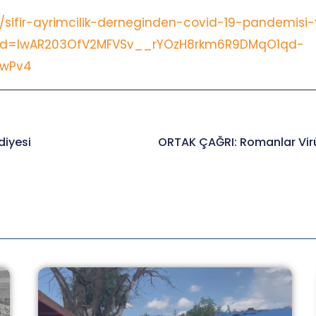
r/sifir-ayrimcilik-derneginden-covid-19-pandemisi-y
bclid=IwAR203OfV2MFVSv__rYOzH8rkm6R9DMqO1qd-
ewPv4
diyesi