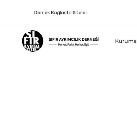
İçeriğe
Dernek Bağlantılı Siteler
atla
Kurums