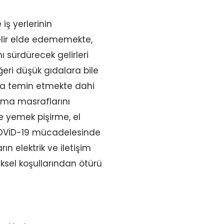
iş yerlerinin
elir elde edememekte,
 sürdürecek gelirleri
eri düşük gıdalara bile
ya temin etmekte dahi
sınma masraflarını
e yemek pişirme, el
KOVİD-19 mücadelesinde
n elektrik ve iletişim
iksel koşullarından ötürü