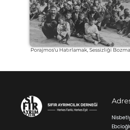
Porajmos'u Hatırlamak, Sessizliği Bozm
Adre
Nisbeti
Ebcioğl