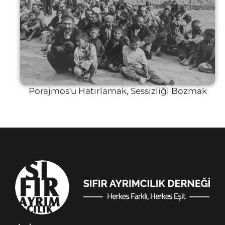
Porajmos'u Hatırlamak, Sessizliği Bozmak