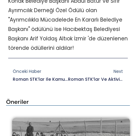
Konak Belediye Başkanı Abdül Batur ve Sıfır
Ayrımcılık Derneği Özel Ödülü olan
"Ayrımcılıkla Mücadelede En Kararlı Belediye
Başkanı" ödülünü ise Hacıbektaş Belediyesi
Başkanı Arif Yoldaş Altıok İzmir 'de düzenlenen
törende ödüllerini aldılar!
Prev
Nex
Önceki Haber
Next
Roman STK’lar Ile Kamu Kurum Temsilcileri İzmir’de Bir Araya Geldi.
Roman STK’lar Ve Aktivistler 2019 Yılında Yapılan Çalışmaları Değerlendirdi.
Öneriler