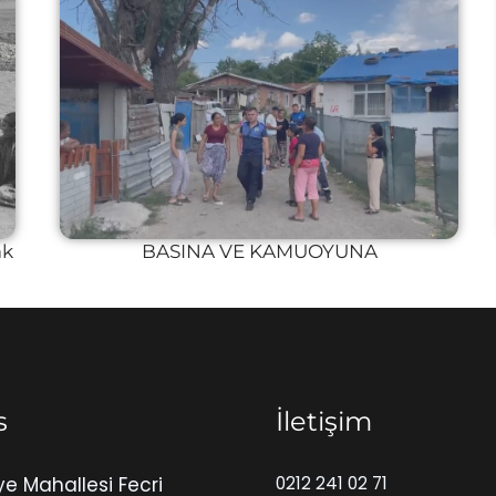
ak
BASINA VE KAMUOYUNA
s
İletişim
ye Mahallesi Fecri
0212 241 02 71