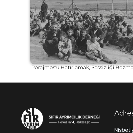
Porajmos'u Hatırlamak, Sessizliği Bozm
Adre
Nisbeti