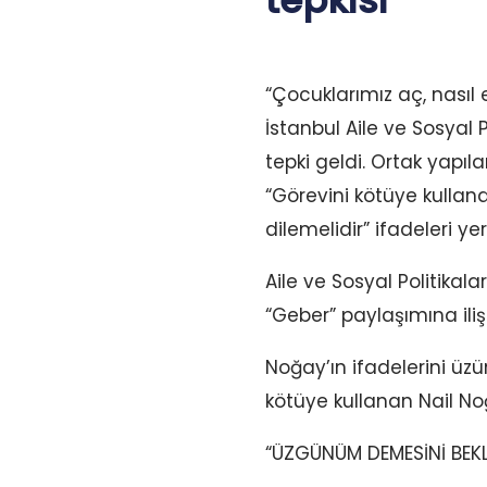
tepkisi
“Çocuklarımız aç, nası
İstanbul Aile ve Sosyal
tepki geldi. Ortak yapıl
“Görevini kötüye kullan
dilemelidir” ifadeleri yer
Aile ve Sosyal Politika
“Geber” paylaşımına ili
Noğay’ın ifadelerini üzü
kötüye kullanan Nail Noğ
“ÜZGÜNÜM DEMESİNİ BEKL