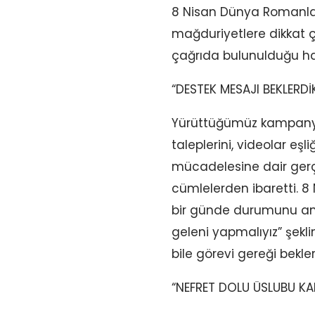
8 Nisan Dünya Romanlar
mağduriyetlere dikkat ç
çağrıda bulunulduğu ha
“DESTEK MESAJI BEKLERDİ
Yürüttüğümüz kampanya
taleplerini, videolar e
mücadelesine dair gerç
cümlelerden ibaretti. 
bir günde durumunu anla
geleni yapmalıyız” şekl
bile görevi gereği bekler
“NEFRET DOLU ÜSLUBU KA