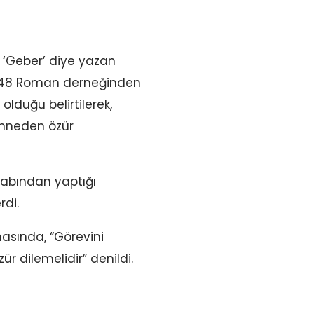
 ‘Geber’ diye yazan
ine 48 Roman derneğinden
olduğu belirtilerek,
 anneden özür
sabından yaptığı
rdi.
masında, “Görevini
r dilemelidir” denildi.