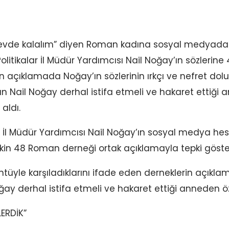
l evde kalalım” diyen Roman kadına sosyal medyada
 Politikalar İl Müdür Yardımcısı Nail Noğay’ın sözler
an açıklamada Noğay’ın sözlerinin ırkçı ve nefret dolu 
an Nail Noğay derhal istifa etmeli ve hakaret ettiği
 aldı.
lar İl Müdür Yardımcısı Nail Noğay’ın sosyal medya he
şkin 48 Roman derneği ortak açıklamayla tepki göste
ntüyle karşıladıklarını ifade eden derneklerin açıkla
ay derhal istifa etmeli ve hakaret ettiği anneden özü
ERDİK”