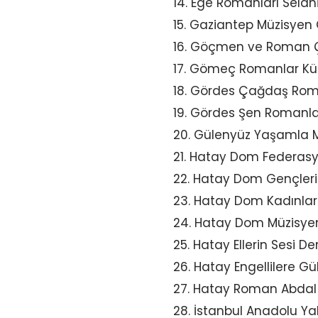
14. Ege Romanları Selani
15. Gaziantep Müzisyen 
16. Göçmen ve Roman Ço
17. Gömeç Romanlar Kül
18. Gördes Çağdaş Rom
19. Gördes Şen Romanla
20. Gülenyüz Yaşamla M
21. Hatay Dom Federas
22. Hatay Dom Gençler
23. Hatay Dom Kadınlar
24. Hatay Dom Müzisyen
25. Hatay Ellerin Sesi D
26. Hatay Engellilere G
27. Hatay Roman Abdal
28. İstanbul Anadolu Y