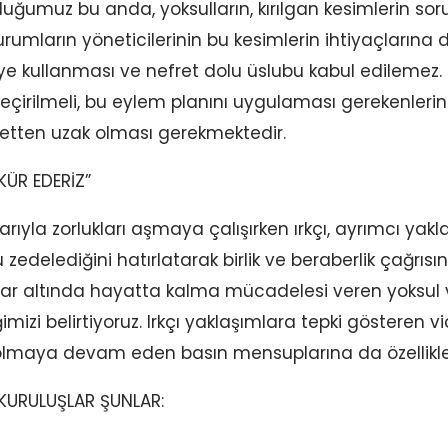
duğumuz bu anda, yoksulların, kırılgan kesimlerin s
mların yöneticilerinin bu kesimlerin ihtiyaçlarına d
ye kullanması ve nefret dolu üslubu kabul edilemez.
geçirilmeli, bu eylem planını uygulaması gerekenleri
iyetten uzak olması gerekmektedir.
KÜR EDERİZ”
larıyla zorlukları aşmaya çalışırken ırkçı, ayrımcı yakla
delediğini hatırlatarak birlik ve beraberlik çağrı
tlar altında hayatta kalma mücadelesi veren yoksul ve
i belirtiyoruz. Irkçı yaklaşımlara tepki gösteren vi
olmaya devam eden basın mensuplarına da özellikle 
KURULUŞLAR ŞUNLAR: