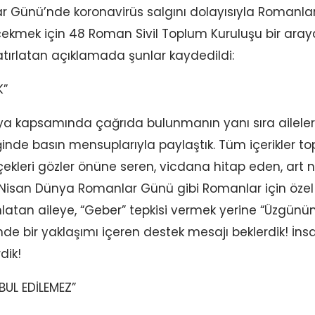
 Günü’nde koronavirüs salgını dolayısıyla Romanlar
ekmek için 48 Roman Sivil Toplum Kuruluşu bir araya
tırlatan açıklamada şunlar kaydedildi:
K”
 kapsamında çağrıda bulunmanın yanı sıra ailele
şliğinde basın mensuplarıyla paylaştık. Tüm içerikler
ekleri gözler önüne seren, vicdana hitap eden, art 
8 Nisan Dünya Romanlar Günü gibi Romanlar için öze
tan aileye, “Geber” tepkisi vermek yerine “Üzgünüm,
inde bir yaklaşımı içeren destek mesajı beklerdik! İn
dik!
BUL EDİLEMEZ”