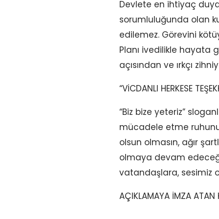
Devlete en ihtiyaç duy
sorumluluğunda olan kuru
edilemez. Görevini kötü
Planı ivedilikle hayata 
açısından ve ırkçı zihn
“VİCDANLI HERKESE TEŞEK
“Biz bize yeteriz” slogan
mücadele etme ruhunu ze
olsun olmasın, ağır şar
olmaya devam edeceğimiz
vatandaşlara, sesimiz 
AÇIKLAMAYA İMZA ATAN 