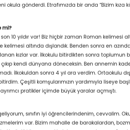
i okula gönderdi. Etrafımızda bir anda “Bizim kıza kö
e mi?
n 10 yıldır var! Biz hiçbir zaman Roman kelimesi al
elimesi altında dışlandık. Benden sonra en azından il
anan kızlar var. İlkokulu bitirdikten sonra toplumun biçt
 çıkıp kendi dünyana döneceksin. Ben annemin kade
adı. İlkokuldan sonra 4 yıl ara verdim. Ortaokulu dı
bitirdim. Çeşitli komşularımızın yardımıyla liseye b
ayrımcı pratikler içimde büyük yaralar açmıştı.
liyorum, sınıfın iyi öğrencilerindenim, cevvalim. Oku
zmelerim var. Bizim mahalle de barakalardan, bo