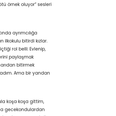
tü örnek oluyor” sesleri
tında ayrımcılığa
kokulu bitirdi kızlar.
iği rol belli: Evlenip,
rini paylaşmak
şarıdan bitirmek
aşladım. Ama bir yandan
la koşa koşa gittim,
zma gecekondulardan