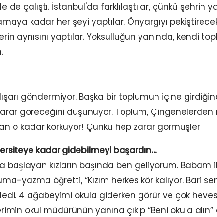
de de çalıştı. İstanbul'da farklılaştılar, çünkü şehrin 
lamaya kadar her şeyi yaptılar. Önyargıyı pekiştirece
erin aynısını yaptılar. Yoksulluğun yanında, kendi to
.
dışarı göndermiyor. Başka bir toplumun içine girdiğind
zarar göreceğini düşünüyor. Toplum, Çingenelerden 
n o kadar korkuyor! Çünkü hep zarar görmüşler.
versiteye kadar gidebilmeyi başardın…
la başlayan kızların başında ben geliyorum. Babam il
a-yazma öğretti, “Kızım herkes kör kalıyor. Bari se
i. 4 ağabeyimi okula giderken görür ve çok hevesl
imin okul müdürünün yanına çıkıp “Beni okula alın” 