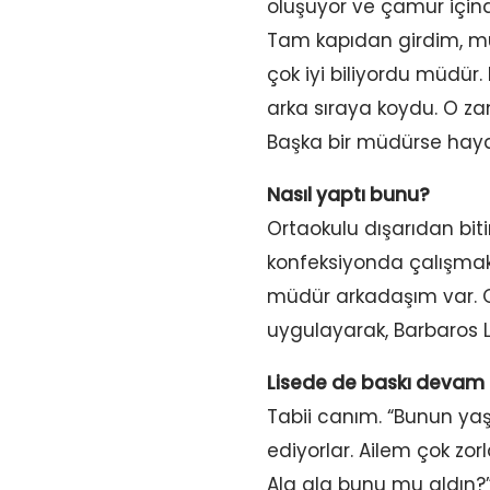
oluşuyor ve çamur içind
Tam kapıdan girdim, müd
çok iyi biliyordu müdür.
arka sıraya koydu. O 
Başka bir müdürse hayat
Nasıl yaptı bunu?
Ortaokulu dışarıdan biti
konfeksiyonda çalışmaktı
müdür arkadaşım var. On
uygulayarak, Barbaros Li
Lisede de baskı devam 
Tabii canım. “Bunun yaş
ediyorlar. Ailem çok zo
Ala ala bunu mu aldın?