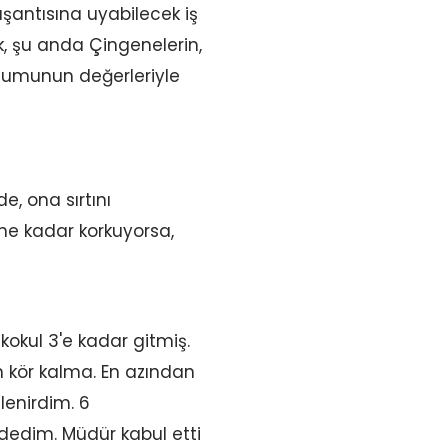
yaşantısına uyabilecek iş
k, şu anda Çingenelerin,
plumunun değerleriyle
e, ona sırtını
ne kadar korkuyorsa,
kokul 3'e kadar gitmiş.
n kör kalma. En azından
enirdim. 6
dedim. Müdür kabul etti