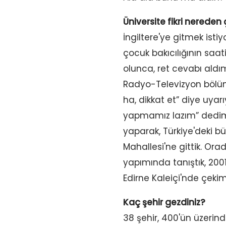
Üniversite fikri nereden 
İngiltere'ye gitmek ist
çocuk bakıcılığının saa
olunca, ret cevabı aldım
Radyo-Televizyon bölü
ha, dikkat et” diye uyar
yapmamız lazım” dedim. 
yaparak, Türkiye'deki b
Mahallesi'ne gittik. Ora
yapımında tanıştık, 200
Edirne Kaleiçi'nde çekim
Kaç şehir gezdiniz?
38 şehir, 400'ün üzerinde