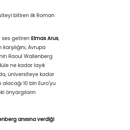
iteyi bitiren ilk Roman
e ses getiren
Elmas Arus
,
 karşılığını, Avrupa
'nin Raoul Wallenberg
düle ne kadar layık
da, üniversiteye kadar
 alacağı 10 bin Euro'yu
ki önyargıların
enberg anısına verdiği