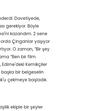
nderdi. Davetiyede,
sı gerekiyor. Böyle
esi'ni kazandım. 2 sene
rda Çinganlar yaşıyor
tıyor. O zaman, “Bir şey
ama “Ben bir film
Edirne'deki Kemikçiler
, başka bir belgeselin
çuk'u çekmeye başladık.
ilik ekiple bir şeyler