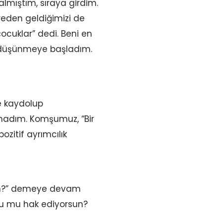
lmıştım, sıraya girdim.
reden geldiğimizi de
çocuklar” dedi. Beni en
 düşünmeye başladım.
ne kaydolup
lamadım. Komşumuz, “Bir
zitif ayrımcılık
rsun?” demeye devam
unu mu hak ediyorsun?