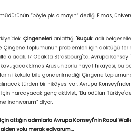
l müdürünün “böyle pis olmayın” dediği Elmas, ünivers
rkiye'deki
Çingeneler
i anlattığı '
Buçuk
' adlı belgesell
 ile Çingene toplumunun problemleri için döktüğü terin
le alacak. 17 Ocak'ta Strasbourg'ta, Avrupa Konseyi
e kavuşacak Elmas Arus'un zorlu hayat hikayesi, bu ö
zların ilkokula bile gönderilmediği Çingene toplumun
alınacak türden bir hikâyesi var. Avrupa Konseyi'nden
 için harcayacak genç aktivist, “Bu ödülün Türkiye'de
ine inanıyorum” diyor.
 için attığın adımlarla Avrupa Konseyi'nin Raoul Wall
le giden yolu merak ediyorum…