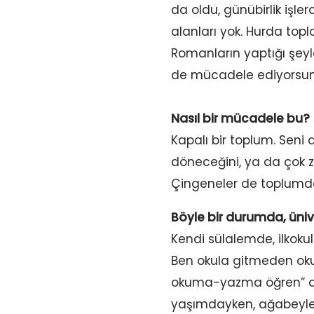
da oldu, günübirlik işler
alanları yok. Hurda top
Romanların yaptığı şeyl
de mücadele ediyorsun
Nasıl bir mücadele bu?
Kapalı bir toplum. Seni 
döneceğini, ya da çok 
Çingeneler de toplumda
Böyle bir durumda, üni
Kendi sülalemde, ilkoku
Ben okula gitmeden okum
okuma-yazma öğren” ded
yaşımdayken, ağabeyler