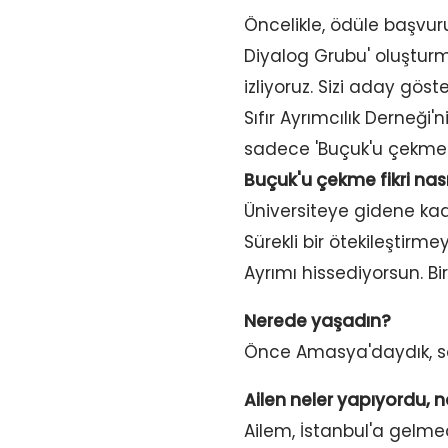
Öncelikle, ödüle başvur
Diyalog Grubu' oluşturma
izliyoruz. Sizi aday gös
Sıfır Ayrımcılık Derneği'
sadece 'Buçuk'u çekmem
Buçuk'u çekme fikri nasıl
Üniversiteye gidene ka
Sürekli bir ötekileştirme
Ayrımı hissediyorsun. Bir
Nerede yaşadın?
Önce Amasya'daydık, son
Ailen neler yapıyordu, 
Ailem, İstanbul'a gelme