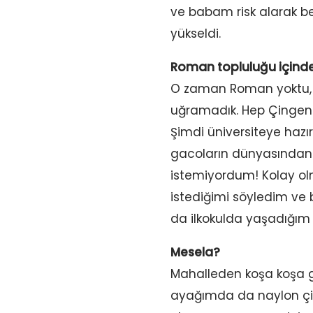
ve babam risk alarak ben
yükseldi.
Roman topluluğu içind
O zaman Roman yoktu, so
uğramadık. Hep Çingene k
Şimdi üniversiteye hazırl
gacoların dünyasından
istemiyordum! Kolay olm
istediğimi söyledim ve 
da ilkokulda yaşadığım 
Mesela?
Mahalleden koşa koşa ge
ayağımda da naylon çi