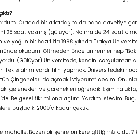
çıktı?
iyordum. Oradaki bir arkadaşım da bana davetiye gö
tini 25 saat yazmış (gülüyor). Normalde 24 saat olma
 ve yoğun bir hazırlıkla 1998 yılında Trakya Üniversit
münde okudum. Gitmeden önce annemler hep “Bak o
ıyordu. (Gülüyor) Üniversitede, kendini sorgulaman ar
Tek silahım vardı: film yapmak. Üniversitedeki hoc
ütün Çingeneleri dolaşmak istiyorum” dedim. Onunla, 
daki gelenekleri ve görenekleri öğrendik. Eşim Haluk'la
1'de. Belgesel fikrimi ona açtım. Yardım istedim. Bu
lere başladık. 2009'a kadar çektik.
 mahalle. Bazen bir şehre on kere gittiğimiz oldu. 7 kiş