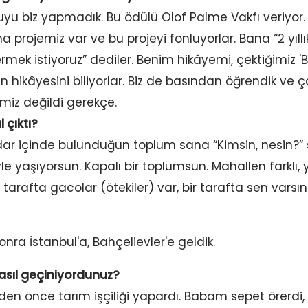
uyu biz yapmadık. Bu ödülü Olof Palme Vakfı veriyor.
 projemiz var ve bu projeyi fonluyorlar. Bana “2 yıllı
termek istiyoruz” dediler. Benim hikâyemi, çektiğimiz '
nin hikâyesini biliyorlar. Biz de basından öğrendik ve 
iz değildi gerekçe.
 çıktı?
dar içinde bulunduğun toplum sana “Kimsin, nesin?” 
yle yaşıyorsun. Kapalı bir toplumsun. Mahallen farklı, 
 tarafta gacolar (ötekiler) var, bir tarafta sen varsın
ra İstanbul'a, Bahçelievler'e geldik.
nasıl geçiniyordunuz?
den önce tarım işçiliği yapardı. Babam sepet örerdi