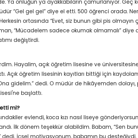
e. Ya önlüğün ya ayakkabıların çamurlanıyor. Geç ka
ür “Gel gel gel” diye el etti. 500 öğrenci orada. Ne
 Herkesin ortasında “Evet, siz bunun gibi pis olmayın 
zaman, “Mücadelem sadece okumak olmamalı” diye
ımı değiştirdi.
rdim. Hayalim, açık öğretim lisesine ve üniversitesi
. Açık öğretim lisesinin kayıtları bittiği için kaydo
a gidelim.” dedi. O müdür de hikâyemden dolayı, po
sesi'ne başlattı.
etti mi?
ındakiler evlendi, koca kızı nasıl liseye gönderiyo
rlandı. İlk dönem teşekkür alabildim. Babam, “Sen b
” dedi. İçsel motivasyonum, babamın bu desteğiydi.