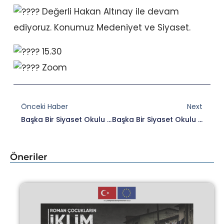
Değerli Hakan Altınay ile devam
ediyoruz. Konumuz Medeniyet ve Siyaset.
15.30
Zoom
Prev
Nex
Önceki Haber
Next
Başka Bir Siyaset Okulu Dördüncü Kez Kapılarını Açıyor.
Başka Bir Siyaset Okulu 2020’de Yaşar Adnan Adanalı Bizlerle Olacak.
Öneriler