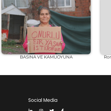
BASINA VE KAMUOYUNA
Rom
Social Media