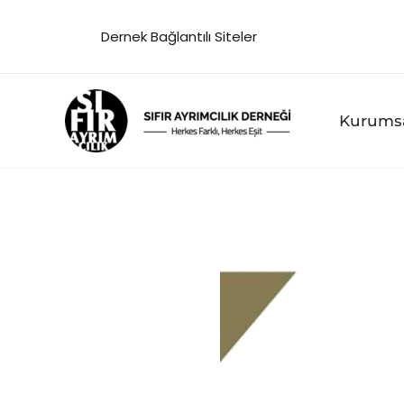
İçeriğe
Dernek Bağlantılı Siteler
atla
Kurums