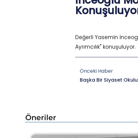
İnceoglu Mo
Konuşuluyor
Değerli Yasemin İnceo
Ayrımcılık" konuşuluyor.
Prev
Önceki Haber
Öneriler