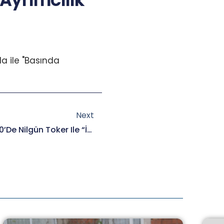
yrımcılık”
 ile "Basında
Next
Next
Başka Bir Siyaset Okulu 2020’de Nilgün Toker Ile “İnsan Hakları” Dersindeyiz.