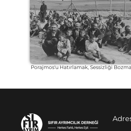
Porajmos'u Hatırlamak, Sessizliği Bozm
Adre