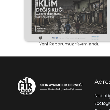
Yeni Raporumuz Yayımlandı.
Adre
Nisbeti
Ebcioğl