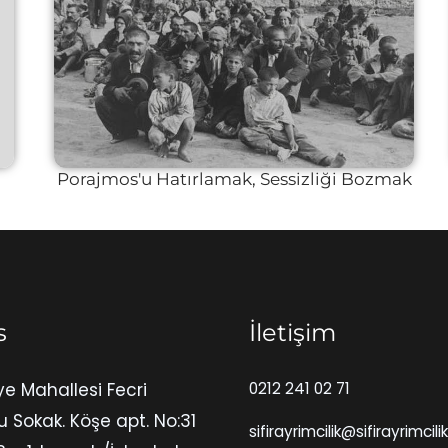
Porajmos'u Hatırlamak, Sessizliği Bozmak
s
İletişim
ye Mahallesi Fecri
0212 241 02 71
u Sokak. Köşe apt. No:31
sifirayrimcilik@sifirayrimcili