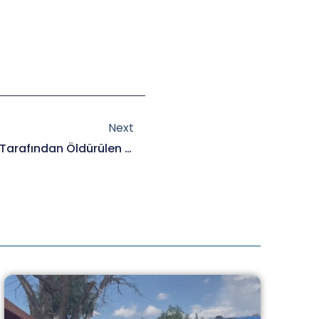
Next
Next
II. Dünya Savaşı’nda Naziler Tarafından Öldürülen 500 Bin Roman Ve Sinti’yi Anıyoruz.