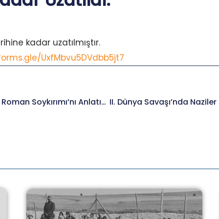
adar Uzatıldı.
rihine kadar uzatılmıştır.
/forms.gle/UxfMbvu5DVdbb5jt7
Başkanımız Elmas Arus, Roman Soykırımı’nı Anlatıyor.