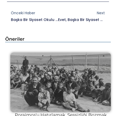
Prev
Nex
Önceki Haber
Next
Başka Bir Siyaset Okulu 2021’in Mezunları Sertifikalarını Aldı.
Evet, Başka Bir Siyaset De Mümkün, Okulu Da…
Öneriler
Porajmos'u Hatırlamak, Sessizliği Bozmak