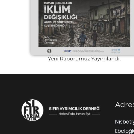
Yeni Raporumuz Yayımlandı.
Adre
Nisbeti
Ebcioğl