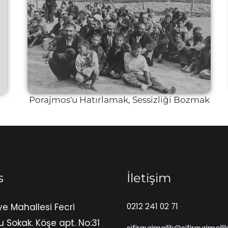
Porajmos'u Hatırlamak, Sessizliği Bozmak
s
İletişim
ye Mahallesi Fecri
0212 241 02 71
u Sokak. Köşe apt. No:31