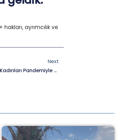
 geldik.
hakları, ayrımcılık ve
Next
Next
Roman Diyalog Ağı: Roman Kadınları Pandemiyle Artan Sorunları En Derinden Yaşayanlar.