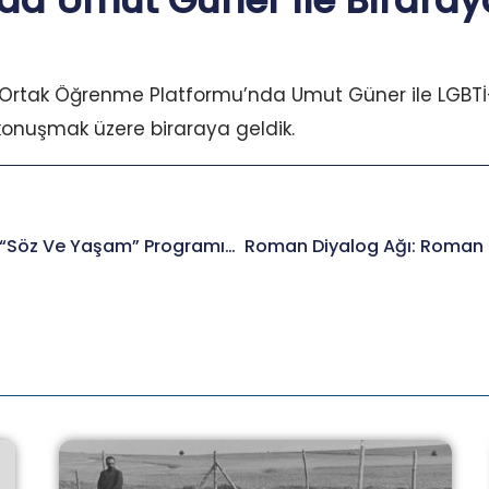
da Umut Güner ile Biraraya
 Ortak Öğrenme Platformu’nda Umut Güner ile LGBTİ+ 
konuşmak üzere biraraya geldik.
Başkanımız Elmas Arus “Söz Ve Yaşam” Programına Konuk Oldu.