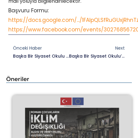
mail yoluyla bilgilendirilecektir.
Başvuru Formu:
https://docs.google.com/.../1FAIpQLSfRuGUxjRhnTz
https://www.facebook.com/events/3027685672
Prev
Nex
Önceki Haber
Next
Başka Bir Siyaset Okulu 2018 İçin Başvurular Açıldı!
Başka Bir Siyaset Okulu’nda Değerli Hocamız Hakan Altınay Bizlerle.
Öneriler