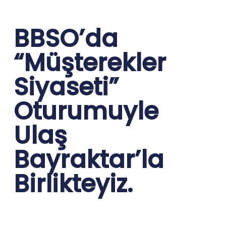
BBSO’da
“Müşterekler
Siyaseti”
Oturumuyle
Ulaş
Bayraktar’la
Birlikteyiz.