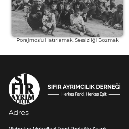
Porajmos'u Hatırlamak, Sessizliği Bozmak
Adres
Nisbetiye Mahallesi Fecri Ebcioğlu Sokak.