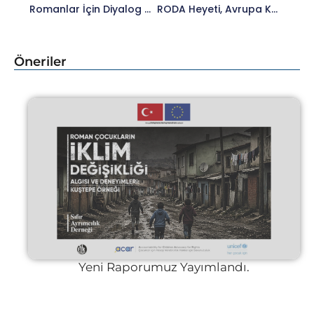
Romanlar İçin Diyalog Ağı Temsilcilerinden Avrupa Konseyine Çalışma Ziyareti Gerçekleşti
RODA Heyeti, Avrupa Konseyi Ziyaretinde Memnun Döndü
Öneriler
Yeni Raporumuz Yayımlandı.