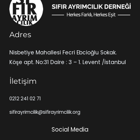
Adres
Nisbetiye Mahallesi Fecri Ebcioğlu Sokak.
Köşe apt. No:31 Daire : 3 – 1. Levent /İstanbul
İletişim
0212 241 02 71
sifirayrimcilik@sifirayrimcilik.org
Social Media