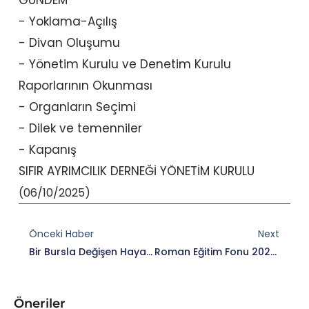
GÜNDEM
- Yoklama-Açılış
- Divan Oluşumu
- Yönetim Kurulu ve Denetim Kurulu
Raporlarının Okunması
- Organların Seçimi
- Dilek ve temenniler
- Kapanış
SIFIR AYRIMCILIK DERNEĞİ YÖNETİM KURULU
(06/10/2025)
Prev
Nex
Önceki Haber
Next
Bir Bursla Değişen Hayatlar: Roman Gençlerin Hikâyesi
Roman Eğitim Fonu 2026 Burs Başvuruları Başladı!
Öneriler