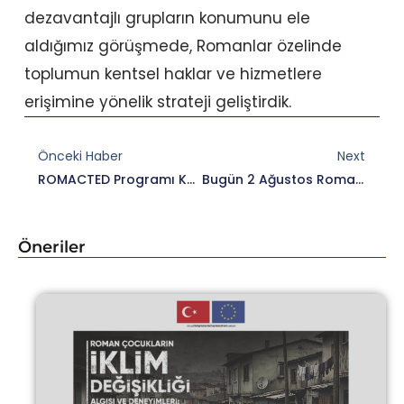
dezavantajlı grupların konumunu ele
aldığımız görüşmede, Romanlar özelinde
toplumun kentsel haklar ve hizmetlere
erişimine yönelik strateji geliştirdik.
Prev
Nex
Önceki Haber
Next
ROMACTED Programı Kapsamında İBB Genel Sekreter Yardımcısı Mahir Polat Ve CHP Sosyal Politikalardan Sorumlu Genel Başkan Yardımcısı Yüksel Taşkın Ile Bir Araya Geldik.
Bugün 2 Ağustos Roman Soykırımı’nı Anma Günü…
Öneriler