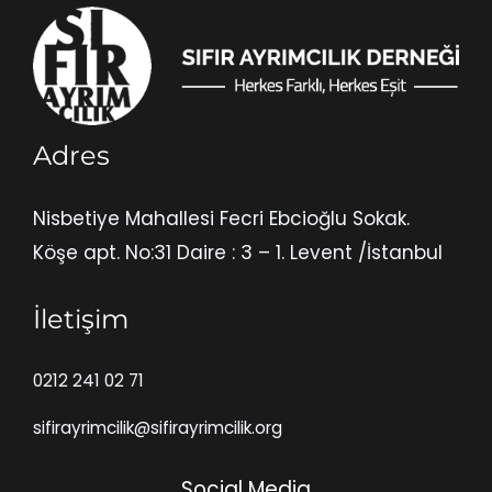
Adres
Nisbetiye Mahallesi Fecri Ebcioğlu Sokak.
Köşe apt. No:31 Daire : 3 – 1. Levent /İstanbul
İletişim
0212 241 02 71
sifirayrimcilik@sifirayrimcilik.org
Social Media