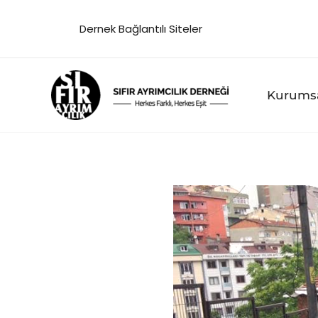
İçeriğe
Dernek Bağlantılı Siteler
atla
Kurums