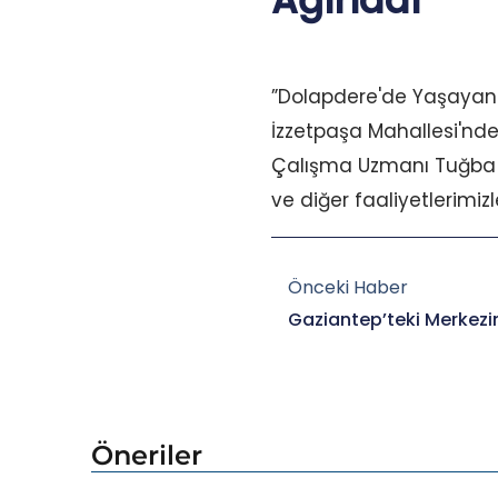
Ağırladı
”Dolapdere'de Yaşayan R
İzzetpaşa Mahallesi'nde
Çalışma Uzmanı Tuğba Ha
ve diğer faaliyetlerimizle 
Prev
Önceki Haber
Gaziantep’teki Merkezi
Öneriler