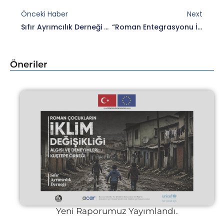
Önceki Haber
Next
Sıfır Ayrımcılık Derneği Batı Balkanlar Ve Türkiye’de Roman Sivil Toplumunu Güçlendirmek Üzere Ortak Girişim Projesi Kapsamında Kapasite Geliştirme Fonu Veriyor!
“Roman Entegrasyonu İzleme Ve Savunuculuk” Faaliyetimiz Kapsamında Hacıbektaş’ta Çalıştay Düzenledik.
Öneriler
Yeni Raporumuz Yayımlandı.