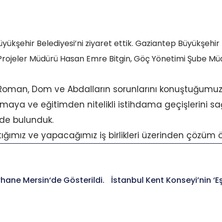
ükşehir Belediyesi’ni ziyaret ettik. Gaziantep Büyükşehir
 Projeler Müdürü Hasan Emre Bitgin, Göç Yönetimi Şube Müd
oman, Dom ve Abdalların sorunlarını konuştuğumuz 
ırmaya ve eğitimden nitelikli istihdama geçişlerini s
nde bulunduk.
ımız ve yapacağımız iş birlikleri üzerinden çözüm öner
rhane Mersin‘de Gösterildi.