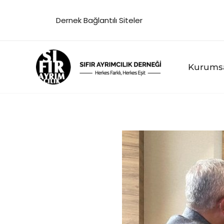
İçeriğe
Dernek Bağlantılı Siteler
atla
Kurums