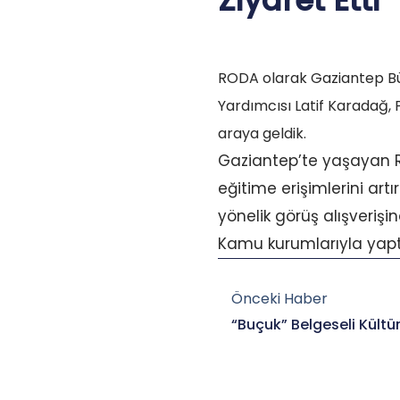
Ziyaret Etti
RODA olarak Gaziantep Büy
Yardımcısı Latif Karadağ,
araya geldik.
Gaziantep’te yaşayan R
eğitime erişimlerini art
yönelik görüş alışverişi
Kamu kurumlarıyla yaptığ
Prev
Önceki Haber
“Buçuk” Belgeseli Kültü