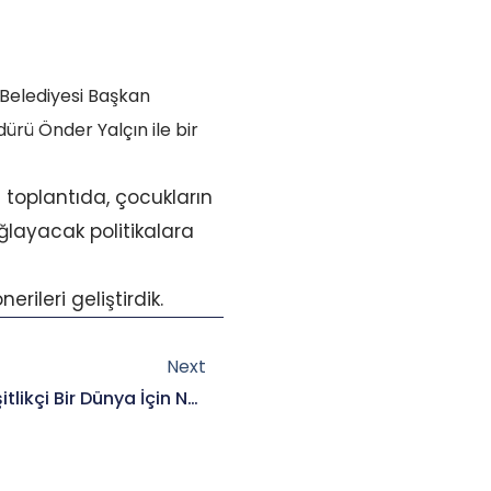
 Belediyesi Başkan
ürü Önder Yalçın ile bir
toplantıda, çocukların
ağlayacak politikalara
ileri geliştirdik.
Next
Next
İstanbul Kent Konseyi’nin ‘Eşitlikçi Bir Dünya İçin Nereden Başlamalı?’ Başlıklı Forumuna Katıldık.