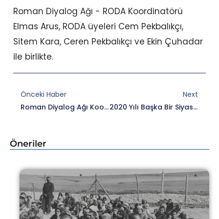
Roman Diyalog Ağı - RODA Koordinatörü
Elmas Arus, RODA üyeleri Cem Pekbalıkçı,
Sitem Kara, Ceren Pekbalıkçı ve Ekin Çuhadar
ile birlikte.
Prev
Nex
Önceki Haber
Next
Roman Diyalog Ağı Koordinatörü Elmas Arus Ve Kapasite Geliştirme Koçu Sertaç Işık, İzmir Aktivistlerimiz Esra Şenkeman Ve Başak Çelik Ile Bir Araya Geldi
2020 Yılı Başka Bir Siyaset Okulu Burs Programı Kapsamında Hazırlanan Projelerin Tanıtım Oturumları Başladı.
Öneriler