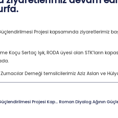
ziyaretlerimiz devam ediy
urfa.
çlendirilmesi Projesi kapsamında ziyaretlerimiz başl
me Koçu Sertaç Işık, RODA üyesi olan STK’ların kapas
ada.
urnacılar Derneği temsilcilerimiz Aziz Aslan ve Hülya A
Roman Diyalog Ağının Güçlendirilmesi Projesi Kapsamında Ziyaretlerimiz Devam Ediyor. Üçüncü Durak Hatay.