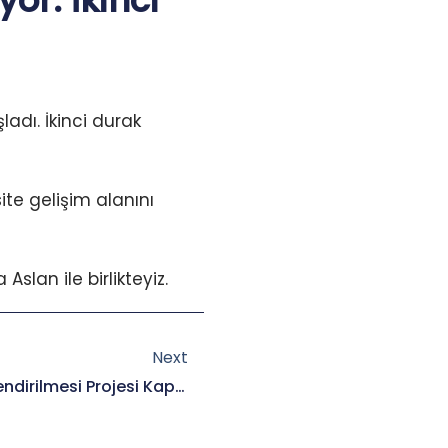
or. İkinci
adı. İkinci durak
ite gelişim alanını
slan ile birlikteyiz.
Next
Next
Roman Diyalog Ağının Güçlendirilmesi Projesi Kapsamında Ziyaretlerimiz Başladı. İlk Durağımız İstanbul.