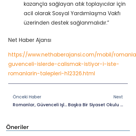
kazançla sağlayan atık toplayıcılar için
acil olarak Sosyal Yardımlaşma Vakfı
üzerinden destek sağlanmalıdır.”
Net Haber Ajansı
https://www.nethaberajansi.com/mobil/romanla
guvenceli-islerde-calismak-istiyor-i-iste-
romanlarin-talepleri-h12326.html
Prev
Nex
Önceki Haber
Next
Romanlar, Güvenceli Işlerde Çalışmak Istiyor
Başka Bir Siyaset Okulu 2021 Burs Başvuruları Devam Ediyor! Son Başvuru Tarihi: 25 Ekim 2021!!
Öneriler