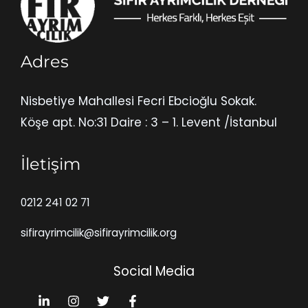
Adres
Nisbetiye Mahallesi Fecri Ebcioğlu Sokak.
Köşe apt. No:31 Daire : 3 – 1. Levent /İstanbul
İletişim
0212 241 02 71
sifirayrimcilik@sifirayrimcilik.org
Social Media