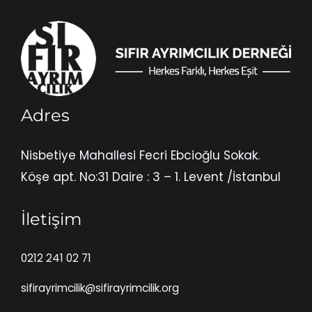
Adres
Nisbetiye Mahallesi Fecri Ebcioğlu Sokak.
Köşe apt. No:31 Daire : 3 – 1. Levent /İstanbul
İletişim
0212 241 02 71
sifirayrimcilik@sifirayrimcilik.org