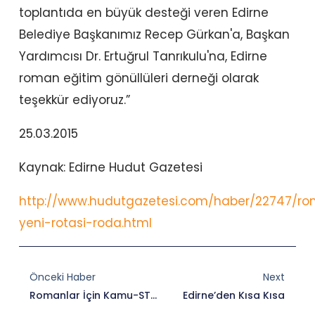
toplantıda en büyük desteği veren Edirne
Belediye Başkanımız Recep Gürkan'a, Başkan
Yardımcısı Dr. Ertuğrul Tanrıkulu'na, Edirne
roman eğitim gönüllüleri derneği olarak
teşekkür ediyoruz.”
25.03.2015
Kaynak: Edirne Hudut Gazetesi
http://www.hudutgazetesi.com/haber/22747/ro
yeni-rotasi-roda.html
Prev
Nex
Önceki Haber
Next
Romanlar İçin Kamu-STK Diyalog Grubu’na Avrupa Komisyonu’ndan Ödül
Edirne’den Kısa Kısa